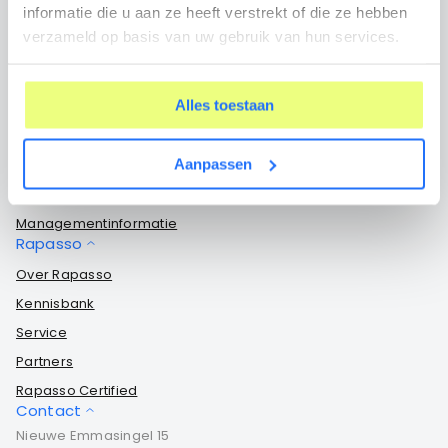
informatie die u aan ze heeft verstrekt of die ze hebben
Elektronisch cliëntendossier
verzameld op basis van uw gebruik van hun services.
Cliëntportaal
Mobiele app
Alles toestaan
Systeemkoppelingen
Opdrachtgevers dashboard
Aanpassen
Voortgangsbewaking
Verzuimmanagement
Managementinformatie
Rapasso
Over Rapasso
Kennisbank
Service
Partners
Rapasso Certified
Contact
Nieuwe Emmasingel 15