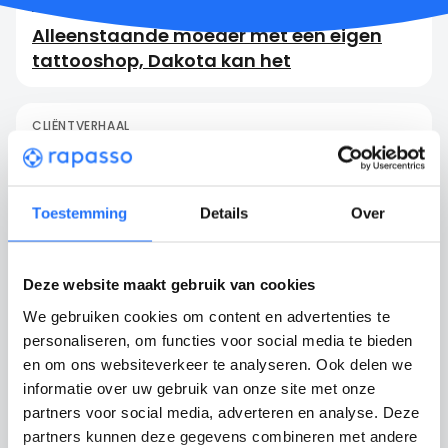
CLIËNTVERHAAL
Alleenstaande moeder met een eigen
tattooshop, Dakota kan het
CLIËNTVERHAAL
Van de goot naar het podium; Dennis
knokte ervoor!
Toestemming
Details
Over
Deze website maakt gebruik van cookies
We gebruiken cookies om content en advertenties te
personaliseren, om functies voor social media te bieden
en om ons websiteverkeer te analyseren. Ook delen we
informatie over uw gebruik van onze site met onze
Cliëntvolgsysteem
partners voor social media, adverteren en analyse. Deze
partners kunnen deze gegevens combineren met andere
Cliëntvolgsysteem