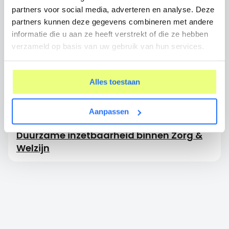
partners voor social media, adverteren en analyse. Deze
partners kunnen deze gegevens combineren met andere
DUURZAME INZETBAARHEID
informatie die u aan ze heeft verstrekt of die ze hebben
Het Huis van Werkvermogen uitgelegd
verzameld op basis van uw gebruik van hun services.
DUURZAME INZETBAARHEID
Alles toestaan
De toolbox voor duurzame inzetbaarheid
Aanpassen
DUURZAME INZETBAARHEID
Duurzame inzetbaarheid binnen Zorg &
Welzijn