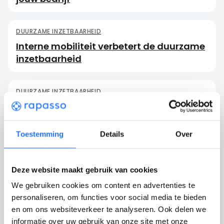
DUURZAME INZETBAARHEID
Interne mobiliteit verbetert de duurzame
inzetbaarheid
DUURZAME INZETBAARHEID
Wat zijn duurzame inzetbaarheidsuren?
Toestemming
Details
Over
DUURZAME INZETBAARHEID
De kracht van loopbaanontwikkeling
Deze website maakt gebruik van cookies
We gebruiken cookies om content en advertenties te
DUURZAME INZETBAARHEID
personaliseren, om functies voor social media te bieden
Innovatieve technologieën: Duurzame
en om ons websiteverkeer te analyseren. Ook delen we
inzetbaarheid en verzuimpreventie
informatie over uw gebruik van onze site met onze