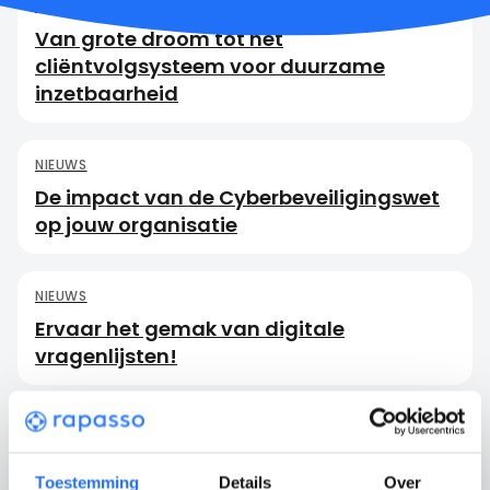
NIEUWS
UITGELICHT
Van grote droom tot hét
cliëntvolgsysteem voor duurzame
inzetbaarheid
NIEUWS
De impact van de Cyberbeveiligingswet
op jouw organisatie
NIEUWS
Ervaar het gemak van digitale
vragenlijsten!
NIEUWS
42 km lopen voor KIKA: Marloes gaat het
Toestemming
Details
Over
doen, Rapasso gaat sponsoren!