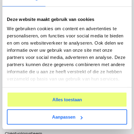
NIEUWS
Deze website maakt gebruik van cookies
De impact van AI op de arbeidsmarkt
We gebruiken cookies om content en advertenties te
personaliseren, om functies voor social media te bieden
en om ons websiteverkeer te analyseren. Ook delen we
NIEUWS
informatie over uw gebruik van onze site met onze
5 trends op de arbeidsmarkt
partners voor social media, adverteren en analyse. Deze
partners kunnen deze gegevens combineren met andere
informatie die u aan ze heeft verstrekt of die ze hebben
verzameld op basis van uw gebruik van hun services.
Alles toestaan
Aanpassen
Cliëntvolgsysteem
Cliëntvolgsysteem