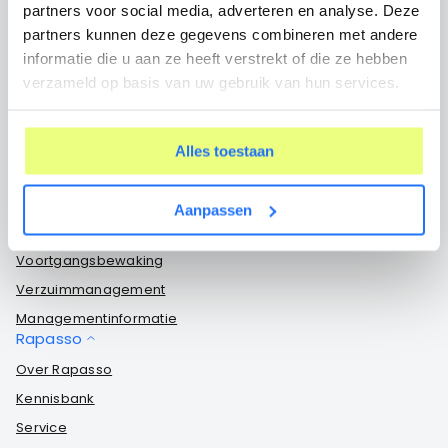
partners voor social media, adverteren en analyse. Deze
partners kunnen deze gegevens combineren met andere
Cliëntvolgsysteem
informatie die u aan ze heeft verstrekt of die ze hebben
verzameld op basis van uw gebruik van hun services.
Cliëntvolgsysteem
Elektronisch cliëntendossier
Cliëntportaal
Alles toestaan
Mobiele app
Systeemkoppelingen
Aanpassen
Opdrachtgevers dashboard
Voortgangsbewaking
Verzuimmanagement
Managementinformatie
Rapasso
Over Rapasso
Kennisbank
Service