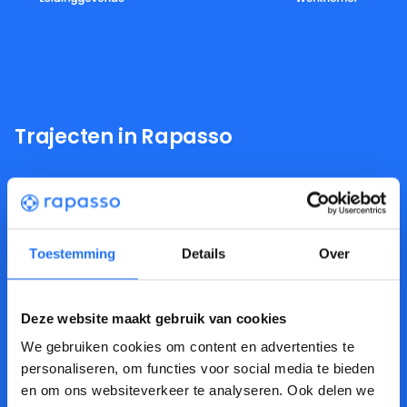
Trajecten in Rapasso
Re-integratie trajecten
Arbeidsmobiliteit
Toestemming
Details
Over
Duurzame inzetbaarheid
Loopbaanontwikkeling
Deze website maakt gebruik van cookies
BEGELEID MET RAPASSO:
We gebruiken cookies om content en advertenties te
personaliseren, om functies voor social media te bieden
Re-integratie trajecten
en om ons websiteverkeer te analyseren. Ook delen we
Rapasso biedt een gestroomlijnde oplossing voor