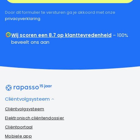
Door dit formulier te versturen ga je akkoord met onze
privacyverklaring
.
Wij scoren een 8.7 op klanttevredenheid
– 100%
beveelt ons aan
Cliëntvolgsysteem
Cliëntvolgsysteem
Elektronisch cliëntendossier
Cliëntportaal
Mobiele app