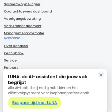
Systeemkoppelingen
Opdrachtgevers dashboard
Voortgangsbewaking
Verzuimmanagement
Managementinformatie
Rapasso
Over Rapasso
Kennisbank
Service
Partners
Rapasso Certified
LUNA: de AI-assistent die jouw vak
Contact
begrijpt
Nieuwe Emmasingel 15
Alle AI-tools die jij nodig hebt binnen het
5611AM Eindhoven
cliëntvolgsysteem voor loopbaanprofessionals.
KVK: 17242146
Bespaar tijd met LUNA
BTW: NL820385372B01
+31 85 3032622