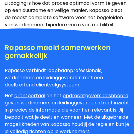
uitdaging is hoe dat proces optimaal vorm te geven,
op een duurzame en veilige manier. Rapasso biedt
de meest complete software voor het begeleiden
van werknemers bij iedere vorm van mobiliteit.
Rapasso maakt samenwerken
gemakkelijk
Rapasso verbindt loopbaanprofessionals,
werknemers en leidinggevenden met een
doeltreffend cliëntvolgsysteem.
Het
cliëntportaal
en het
opdrachtgevers dashboard
geven werknemers en leidinggevenden direct inzicht
in precies de informatie die voor hen relevant is. Jij
bepaalt wat je deelt en wanneer. Met de uitgebreide
mogelijkheden van Rapasso houd jij de regie en kun je
je volledig richten op je werknemers.