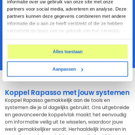
informatie over uw gebruik van onze site met onze
het begeleiden van re-integratietrajecten. Van
partners voor social media, adverteren en analyse. Deze
de intake tot en met de afronding, alles wordt
partners kunnen deze gegevens combineren met andere
geregistreerd en is overzichtelijk terug te vinden.
informatie die u aan ze heeft verstrekt of die ze hebben
Door de complete documentatie en
verzameld op basis van uw gebruik van hun services.
voortgangsregistratie heb je altijd grip op de re-
integratie van werknemers.
Alles toestaan
Meer informatie over Re-integratie trajecten
Aanpassen
Koppel Rapasso met jouw systemen
Koppel Rapasso gemakkelijk aan de tools en
systemen die je al dagelijks gebruikt. Ons uitgebreide
en geavanceerde koppelvlak maakt het eenvoudig
om informatie veilig uit te wisselen, waardoor jouw
werk gemakkelijker wordt. Herhaaldelijk
invoeren in