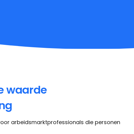
e waarde
ing
 voor arbeidsmarktprofessionals die personen