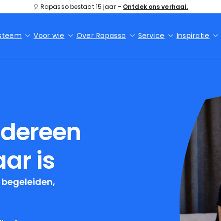
🎈 Rapasso bestaat 15 jaar –
Ontdek ons verhaal.
ysteem
Voor wie
Over Rapasso
Service
Inspiratie
edereen
ar is
 begeleiden,