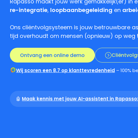
Rapasso maakt jouw werk gemakkelijk(er) in e
re-integratie
,
loopbaanbegeleiding
en
arbei
Ons cliëntvolgsysteem is jouw betrouwbare a
tijd overhoudt om mensen (opnieuw) op weg t
Wij scoren een 8.7 op klanttevredenheid
– 100% be
🤖
Maak kennis met jouw AI-assistent in Rapasso