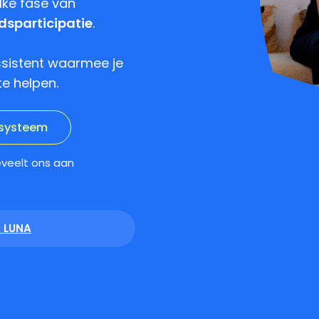
lke fase van
dsparticipatie
.
ssistent waarmee je
e helpen.
veelt ons aan
: LUNA