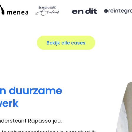
en duurzame
werk
 ondersteunt Rapasso jou.