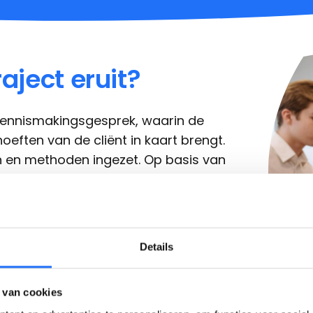
aject eruit?
kennismakingsgesprek, waarin de
ften van de cliënt in kaart brengt.
n en methoden ingezet. Op basis van
esteld. Tijdens het traject worden
de voortgang te bespreken en het
n,
afspraken
, acties en andere
htelijk registreren.
Details
 van cookies