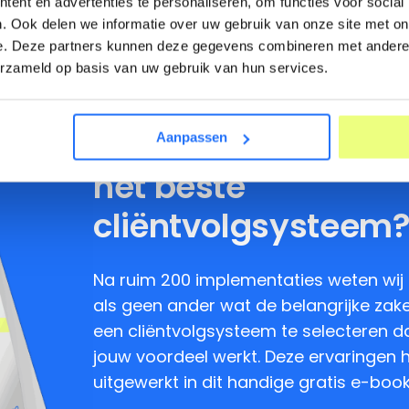
ent en advertenties te personaliseren, om functies voor social
. Ook delen we informatie over uw gebruik van onze site met on
e. Deze partners kunnen deze gegevens combineren met andere i
erzameld op basis van uw gebruik van hun services.
Hoe selecteer je voo
Aanpassen
het beste
cliëntvolgsysteem
Na ruim 200 implementaties weten wij
als geen ander wat de belangrijke zak
een cliëntvolgsysteem te selecteren da
jouw voordeel werkt. Deze ervaringen 
uitgewerkt in dit handige gratis e-book