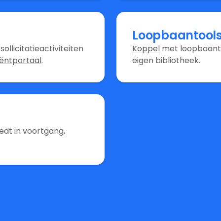
Loopbaantool
ollicitatieactiviteiten
Koppel
met loopbaanto
iëntportaal
.
eigen bibliotheek.
edt in voortgang,