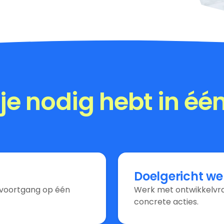
 je nodig hebt in éé
Doelgericht we
n voortgang op één
Werk met ontwikkelvra
concrete acties.