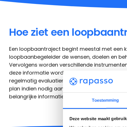
Hoe ziet een loopbaantr
Een loopbaantraject begint meestal met een 
loopbaanbegeleider de wensen, doelen en behoe
Vervolgens worden verschillende instrumente
deze informatie wordt een individueel plan opg
regelmatig evaluatiemomenten ingepland om 
plan indien nodig aan te passen. Alle verslage
belangrijke informatie kan je in Rapasso overzic
Toestemming
Deze website maakt gebruik