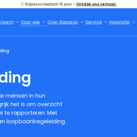
🎈 Rapasso bestaat 15 jaar –
Ontdek ons verhaal.
Voor wie
ysteem
Over Rapasso
Service
Inspiratie
ding
ding
 je mensen in hun
ijk het is om overzicht
l te rapporteren. Met
an loopbaanbegeleiding.