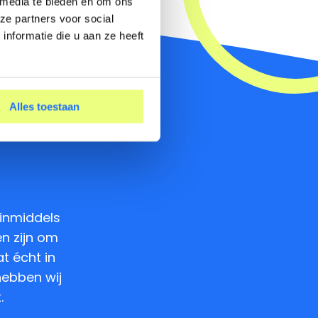
 media te bieden en om ons
ze partners voor social
nformatie die u aan ze heeft
r jou
Alles toestaan
?
 inmiddels
en zijn om
t écht in
hebben wij
.