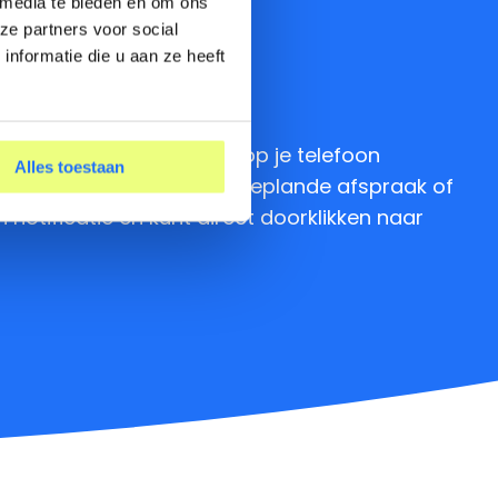
 media te bieden en om ons
ze partners voor social
nformatie die u aan ze heeft
liënt direct een melding op je telefoon
Alles toestaan
m een nieuw bericht, een geplande afspraak of
 notificatie en kunt direct doorklikken naar