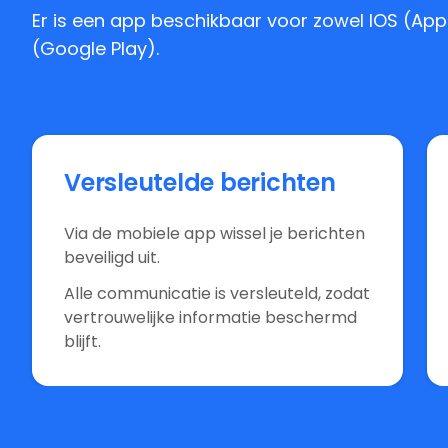
Er is een app beschikbaar voor zowel IOS (App
(Google Play).
Versleutelde berichten
Via de mobiele app wissel je berichten
beveiligd uit.
Alle communicatie is versleuteld, zodat
vertrouwelijke informatie beschermd
blijft.