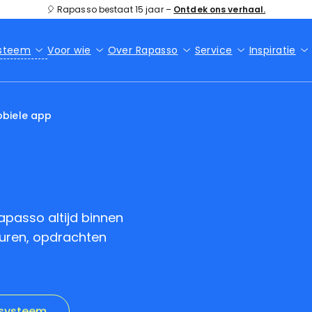
🎈 Rapasso bestaat 15 jaar –
Ontdek ons verhaal.
ysteem
Voor wie
Over Rapasso
Service
Inspiratie
biele app
apasso altijd binnen
turen, opdrachten