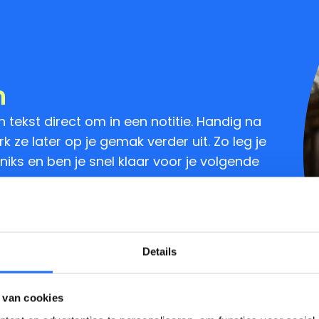
n
 tekst direct om in een notitie. Handig na
 ze later op je gemak verder uit. Zo leg je
niks en ben je snel klaar voor je volgende
Details
 van cookies