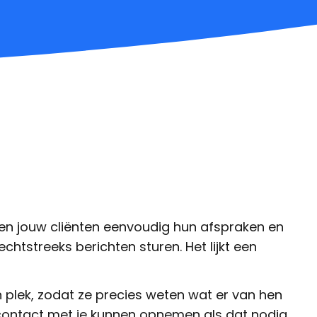
en jouw cliënten eenvoudig hun afspraken en
chtstreeks berichten sturen. Het lijkt een
én plek, zodat ze precies weten wat er van hen
contact met je kunnen opnemen als dat nodig