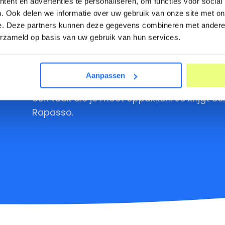
ent en advertenties te personaliseren, om functies voor social
. Ook delen we informatie over uw gebruik van onze site met on
e. Deze partners kunnen deze gegevens combineren met andere i
erzameld op basis van uw gebruik van hun services.
Notificaties
Met de mobiele app ontvangen jij en jouw c
Aanpassen
wanneer er iets gebeurt. Of het nu gaat o
een taak die je moet oppakken. Je krijgt een
Rapasso.