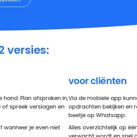
2 versies:
voor cliënten
e hand. Plan afspraken in,
Via de mobiele app kunn
je of spreek verslagen en
opdrachten bekijken en re
beetje op Whatsapp.
f wanneer je even niet
Alles overzichtelijk op é
verwacht wordt en snel 