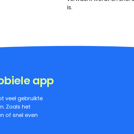
is.
obiele app
t veel gebruikte
n. Zoals het
en of snel even