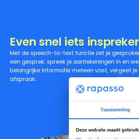
Even snel iets inspreke
Met de speech-to-text functie zet je gesproken
een gesprek: spreek je aantekeningen in en werk
belangrijke informatie meteen vast, vergeet je 
afspraak.
Toestemming
Deze website maakt gebruik