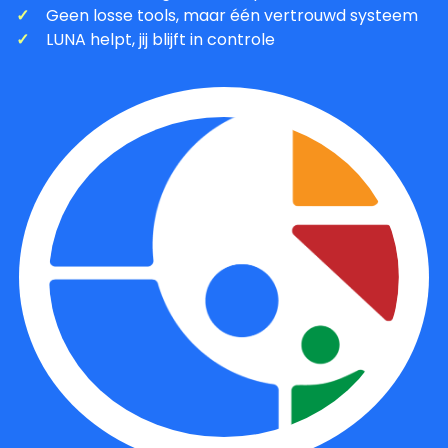
Geen losse tools, maar één vertrouwd systeem
LUNA helpt, jij blijft in controle