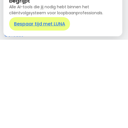
begrijpt
Alle AI-tools die jij nodig hebt binnen het
Cliëntportaal
cliëntvolgsysteem voor loopbaanprofessionals.
Mobiele app
Bespaar tijd met LUNA
Systeemkoppelingen
Opdrachtgevers dashboard
Voortgangsbewaking
Verzuimmanagement
Managementinformatie
Rapasso
Over Rapasso
Kennisbank
Service
Partners
Rapasso Certified
Contact
Nieuwe Emmasingel 15
5611AM Eindhoven