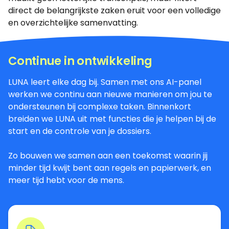
direct de belangrijkste zaken eruit voor een volledige
en overzichtelijke samenvatting.
Continue in ontwikkeling
LUNA leert elke dag bij. Samen met ons AI-panel
werken we continu aan nieuwe manieren om jou te
ondersteunen bij complexe taken. Binnenkort
breiden we LUNA uit met functies die je helpen bij de
start en de controle van je dossiers.
Zo bouwen we samen aan een toekomst waarin jij
minder tijd kwijt bent aan regels en papierwerk, en
meer tijd hebt voor de mens.