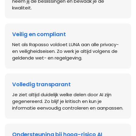
(AI Act): de wet die bepaalt hoe AI-systemen veilig,
transparant en eerlijk worden ingezet. LUNA is vanaf
de basis gebouwd met deze eisen in gedachten.
Wat betekent dat voor jou?
Jij blijft in regie
LUNA ondersteunt je werk, maar jij houdt altijd de
controle. Dankzij het
human-in-the-loop
principe
neem jij de beslissingen en bewaak je de
kwaliteit.
Veilig en compliant
Net als Rapasso voldoet LUNA aan alle privacy-
en veiligheidseisen. Zo werk je altijd volgens de