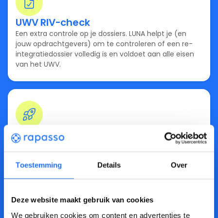
UWV RIV-check
Een extra controle op je dossiers. LUNA helpt je (en
jouw opdrachtgevers) om te controleren of een re-
integratiedossier volledig is en voldoet aan alle eisen
van het UWV.
Spoor 2 kickstarter
Start razendsnel een nieuw traject. LUNA leest
belangrijke documenten (zoals een FML of AD-
Toestemming
Details
Over
rapport) voor je door en zet de relevante informatie
direct op de juiste plek in Rapasso.
Deze website maakt gebruik van cookies
We gebruiken cookies om content en advertenties te