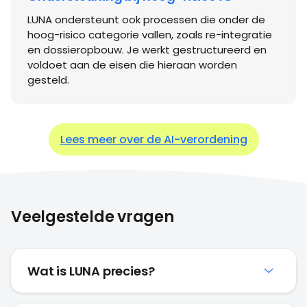
geldende wet- en regelgeving.
Volledig transparant
Je ziet altijd duidelijk welke delen door AI zijn
gegenereerd. Zo blijf je kritisch en kun je
informatie eenvoudig controleren en aanpassen.
Ondersteuning bij hoog-risico AI
LUNA ondersteunt ook processen die onder de
hoog-risico categorie vallen, zoals re-integratie
en dossieropbouw. Je werkt gestructureerd en
voldoet aan de eisen die hieraan worden
gesteld.