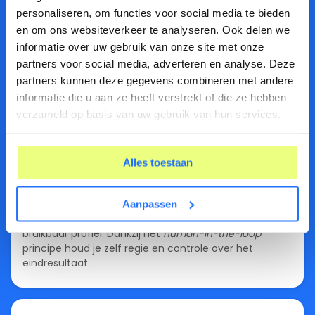
personaliseren, om functies voor social media te bieden
en om ons websiteverkeer te analyseren. Ook delen we
Cv genereren
informatie over uw gebruik van onze site met onze
Maak in een handomdraai een persoonlijk en
partners voor social media, adverteren en analyse. Deze
compleet cv. LUNA bundelt informatie uit gesprekken,
partners kunnen deze gegevens combineren met andere
documenten en testen en zet dit om in een helder en
informatie die u aan ze heeft verstrekt of die ze hebben
professioneel geheel.
verzameld op basis van uw gebruik van hun services.
Alles toestaan
Zoek- en arbeidsmarktprofiel
Aanpassen
Zet dossierinformatie direct om in een compleet en
bruikbaar profiel. Dankzij het
human-in-the-loop
principe houd je zelf regie en controle over het
eindresultaat.