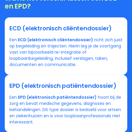
en EPD?
ECD (elektronisch cliëntendossier)
Een
ECD (elektronisch cliëntendossier)
richt zich juist
op begeleiding en trajecten. Hierin leg je de voortgang
vast van bijvoorbeeld re-integratie of
loopbaanbegeleiding, inclusief verslagen, taken,
documenten en communicatie.
EPD (elektronisch patiëntendossier)
Een
EPD (elektronisch patiëntendossier)
hoort bij de
zorg en bevat medische gegevens, diagnoses en
behandelingen. Dit type dossier is bedoeld voor artsen
en ziekenhuizen en is voor loopbaanprofessionals niet
interessant.