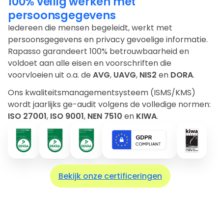
100% veilig werken met
persoonsgegevens
Iedereen die mensen begeleidt, werkt met
persoonsgegevens en privacy gevoelige informatie.
Rapasso garandeert 100% betrouwbaarheid en
voldoet aan alle eisen en voorschriften die
voorvloeien uit o.a. de
AVG
,
UAVG
,
NIS2
en
DORA
.
Ons kwaliteitsmanagementsysteem (ISMS/KMS)
wordt jaarlijks ge-audit volgens de volledige normen:
ISO 27001
,
ISO 9001
,
NEN 7510
en
KIWA
.
Bekijk onze certificeringen