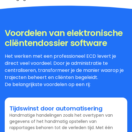
Voordelen van elektronische
cliëntendossier software
Het werken met een professioneel ECD levert je
direct veel voordeel. Door je administratie te
centraliseren, transformeer je de manier waarop je
trajecten beheert en cliënten begeleidt.
De belangrijkste voordelen op een rij:
Tijdswinst door automatisering
Handmatige handelingen zoals het overtypen van
gegevens of het handmatig opstellen van
rapportages behoren tot de verleden tijd. Met één