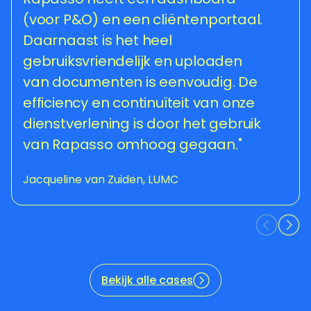
Mark van Roemburg, Werkraad
(voor P&O) en een cliëntenportaal.
klant en acties opvolgen wordt
'nee' gehoord. Rapasso is een erg
Daarnaast is het heel
hiermee makkelijk gemaakt. De
waardevolle partner voor ons!"
gebruiksvriendelijk en uploaden
samenwerking is prettig en
Ruud Wijbenga, Passus Advies
van documenten is eenvoudig. De
laagdrempelig en het is fijn om te
efficiency en continuïteit van onze
merken dat je bij Rapasso geen
dienstverlening is door het gebruik
nummer bent en dat ze hun
van Rapasso omhoog gegaan."
klanten kennen."
Jacqueline van Zuiden, LUMC
Ilse Jansen, The ME project
Bekijk alle cases