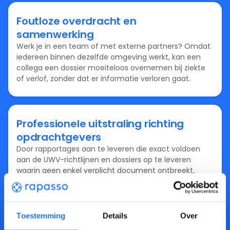
Foutloze overdracht en
samenwerking
Werk je in een team of met externe partners? Omdat
iedereen binnen dezelfde omgeving werkt, kan een
collega een dossier moeiteloos overnemen bij ziekte
of verlof, zonder dat er informatie verloren gaat.
Professionele uitstraling richting
opdrachtgevers
Door rapportages aan te leveren die exact voldoen
aan de UWV-richtlijnen en dossiers op te leveren
waarin geen enkel verplicht document ontbreekt,
bewijs je jouw expertise. Samen met de aantoonbaar
veilige opslag van privacygevoelige gegevens (AVG)
verhoogt dit direct je status als betrouwbare
samenwerkingspartner voor opdrachtgevers en het
Toestemming
Details
Over
UWV.