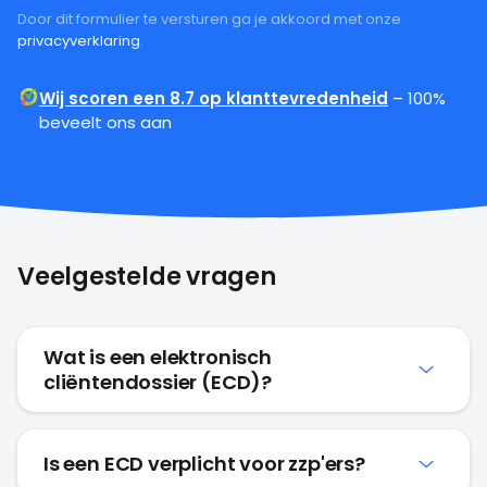
Door dit formulier te versturen ga je akkoord met onze
privacyverklaring
.
Wij scoren een 8.7 op klanttevredenheid
– 100%
beveelt ons aan
Veelgestelde vragen
Wat is een elektronisch
cliëntendossier (ECD)?
Is een ECD verplicht voor zzp'ers?