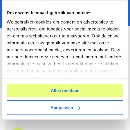
Deze website maakt gebruik van cookies
We gebruiken cookies om content en advertenties te
personaliseren, om functies voor social media te bieden
Waar moet goede ECD software
en om ons websiteverkeer te analyseren. Ook delen we
informatie over uw gebruik van onze site met onze
aan voldoen?
partners voor social media, adverteren en analyse. Deze
partners kunnen deze gegevens combineren met andere
Niet elke ECD-oplossing werkt hetzelfde. De keuze
informatie die u aan ze heeft verstrekt of die ze hebben
die je maakt heeft direct impact op je dagelijkse
verzameld op basis van uw gebruik van hun services.
werk, de kwaliteit van je dossiers en de mate waarin
je grip houdt op je trajecten. Goede software moet
je werkzaamheden niet ingewikkelder maken, maar
Alles toestaan
juist processen versnellen en structureren.
Bij de selectie van het juiste systeem zijn dit de
Aanpassen
belangrijkste punten om op te letten: