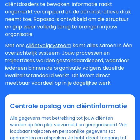
cliëntdossiers te bewaken. Informatie raakt
ongemerkt versnipperd en de administratieve druk
neemt toe. Rapasso is ontwikkeld om die structuur
en grip weer volledig terug te brengen in jouw
organisatie.
Met ons
cliëntvolgsysteem
komt alles samen in één
overzichtelijk systeem. Jouw processen en
trajectfases worden gestandaardiseerd, waardoor
iedereen binnen de organisatie volgens dezelfde
kwaliteitsstandaard werkt. Dit levert direct
meetbaar voordeel op in je dagelijkse werk.
Centrale opslag van cliëntinformatie
Alle gegevens met betrekking tot jouw cliënten
worden op één plek verzameld en georganiseerd. Van
loopbaantrajecten en persoonlijke gegevens tot
opdrachten en afspraken. Je hebt direct toegang tot