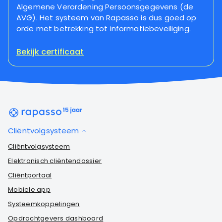
Algemene Verordening Persoonsgegevens (de
AVG). Het systeem van Rapasso is dus goed op
orde met betrekking tot informatiebeveiliging.
Bekijk certificaat
Cliëntvolgsysteem
Cliëntvolgsysteem
Elektronisch cliëntendossier
Cliëntportaal
Mobiele app
Systeemkoppelingen
Opdrachtgevers dashboard