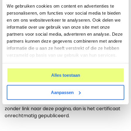
Het Rapasso gebruikerscertificaat wordt uitgegeven
We gebruiken cookies om content en advertenties te
aan organisaties die met Rapasso cliënten
personaliseren, om functies voor social media te bieden
begeleiden. Dit certificaat wordt verkregen nadat
en om ons websiteverkeer te analyseren. Ook delen we
medewerkers een cursus en certificering hebben
informatie over uw gebruik van onze site met onze
doorlopen bij een erkend aanbieder van Rapasso.
partners voor social media, adverteren en analyse. Deze
Het certificaat toont aan dat de organisatie en haar
partners kunnen deze gegevens combineren met andere
medewerkers voldoende kennis hebben van
informatie die u aan ze heeft verstrekt of die ze hebben
Rapasso en het gebruik van elementaire functies.
verzameld op basis van uw gebruik van hun services.
Echtheid van het Certificaat
Rapasso geeft gecertificeerde organisaties vanaf de
Alles toestaan
eigen website toegang tot deze pagina. Daarbij
voert Rapasso periodieke controles uit om links
Aanpassen
vanaf andere websites naar deze pagina te
verifiëren. Indien het certificaat wordt vermeld
zonder link naar deze pagina, dan is het certificaat
onrechtmatig gepubliceerd.