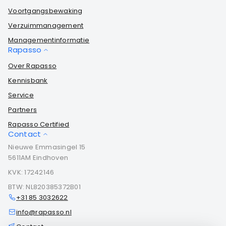
Voortgangsbewaking
Verzuimmanagement
Managementinformatie
Rapasso
Over Rapasso
Kennisbank
Service
Partners
Rapasso Certified
Contact
Nieuwe Emmasingel 15
5611AM Eindhoven
KVK: 17242146
BTW: NL820385372B01
+31 85 3032622
info@rapasso.nl