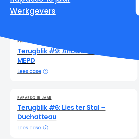
Werkgevers
RAPASSO 15 JAAR
Terugblik #9: Anouk & Paul –
MEPD
Lees case
RAPASSO 15 JAAR
Terugblik #6: Lies ter Stal –
Duchatteau
Lees case