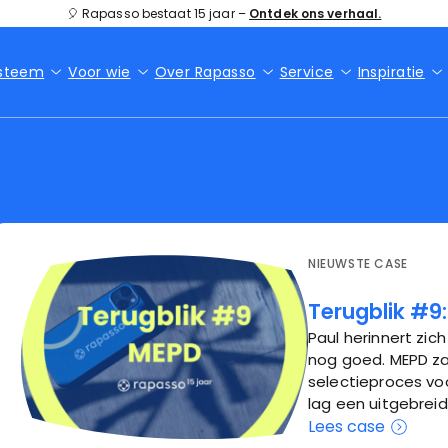
🎈 Rapasso bestaat 15 jaar –
Ontdek ons verhaal.
ysteem
Voor wie
Over Rapasso
Service
Inspiratie
NIEUWSTE CASE
Terugblik #9
Paul herinnert zi
nog goed. MEPD za
selectieproces vo
lag een uitgebreide
Lees case