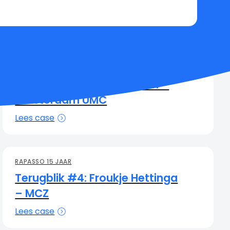
RAPASSO 15 JAAR
Terugblik #7: René Guezen –
Amsterdam UMC
Lees case
RAPASSO 15 JAAR
Terugblik #4: Froukje Hettinga
– MCZ
Lees case