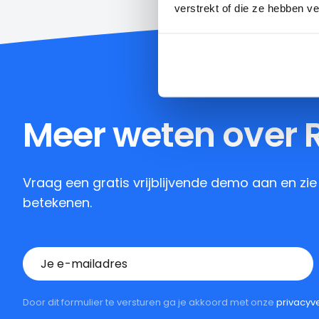
verstrekt of die ze hebben v
Meer weten over
Vraag een gratis vrijblijvende demo aan en zi
betekenen.
Door dit formulier te versturen ga je akkoord met onze
privacyve