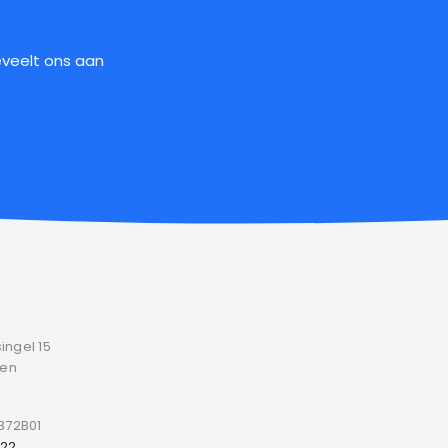
veelt ons aan
ngel 15
ven
372B01
622