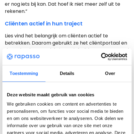
er nog iets bij kan. Dat hoef ik niet meer zelf uit te
rekenen.”
Cliënten actief in hun traject
Lies vind het belangrijk om cliënten actief te
betrekken. Daarom gebruikt ze het cliëntportaal en
de opdrachtenmodule intensief. Tijdens corona werd
dat nog belangrijker.
“We hebben onze eigen re-integratietoolkit
Toestemming
Details
Over
gebouwd,” vertelt Lies. “Alles in onze eigen huisstijl:
van cv-opdrachten tot sollicitatietrainingen, van
assertiviteit tot 360-gradenfeedback.”
Deze website maakt gebruik van cookies
Die opdrachten zetten cliënten actief aan het werk.
We gebruiken cookies om content en advertenties te
personaliseren, om functies voor social media te bieden
“Het voorkomt dat coaches alles overnemen. De
en om ons websiteverkeer te analyseren. Ook delen we
cliënt moet zelf aan de slag en wij kunnen dat goed
informatie over uw gebruik van onze site met onze
volgen.”
partners voor social media, adverteren en analyse. Deze