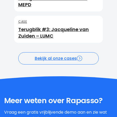
MEPD
CASE
Terugblik #3: Jacqueline van
Zuiden – LUMC
Bekijk al onze cases
Meer weten over Rapasso?
Vraag een gratis vrijblijvende demo aan en zie wat