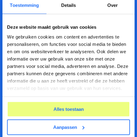
Toestemming
Details
Over
Deze website maakt gebruik van cookies
We gebruiken cookies om content en advertenties te
personaliseren, om functies voor social media te bieden
0 van 500 max. aantal karakters
en om ons websiteverkeer te analyseren. Ook delen we
informatie over uw gebruik van onze site met onze
Wanneer heb je het incident ontdekt?
partners voor social media, adverteren en analyse. Deze
partners kunnen deze gegevens combineren met andere
informatie die u aan ze heeft verstrekt of die ze hebben
DD
dash
verzameld op basis van uw gebruik van hun services.
Wat voor soort informatie is mogelijk gelekt?
MM
dash
JJJJ
Alles toestaan
Aanpassen