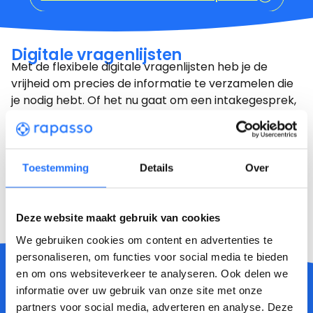
Digitale vragenlijsten
Met de flexibele digitale vragenlijsten heb je de
vrijheid om precies de informatie te verzamelen die
je nodig hebt. Of het nu gaat om een intakegesprek,
medische informatie of andere specifieke gegevens,
je kan de vragenlijsten volledig aanpassen aan jouw
behoeften. Zet deze vragenlijsten uit op het
cliëntportaal en de informatie komt vanuit de
Toestemming
Details
Over
vragenlijst direct op de juiste plek in Rapasso,
waardoor tijdrovend knip- en plakwerk tot het
verleden behoort.
Deze website maakt gebruik van cookies
We gebruiken cookies om content en advertenties te
personaliseren, om functies voor social media te bieden
en om ons websiteverkeer te analyseren. Ook delen we
informatie over uw gebruik van onze site met onze
Ontwikkelverhaal over vragenlijsten
partners voor social media, adverteren en analyse. Deze