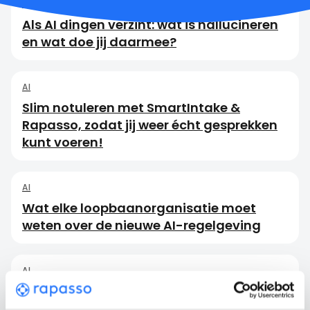
AI
Als AI dingen verzint: wat is hallucineren
en wat doe jij daarmee?
AI
Slim notuleren met SmartIntake &
Rapasso, zodat jij weer écht gesprekken
kunt voeren!
AI
Wat elke loopbaanorganisatie moet
weten over de nieuwe AI-regelgeving
AI
Van experimenteren naar structurele
impact: Implementeer AI succesvol in