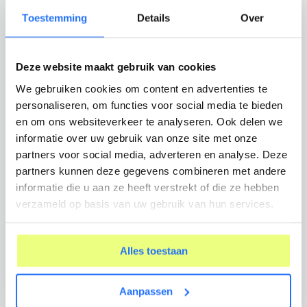
jouw loopbaanorganisatie
Toestemming
Details
Over
AI
Deze website maakt gebruik van cookies
AI begint met een prompt – ook voor jou
We gebruiken cookies om content en advertenties te
als loopbaanprofessional
personaliseren, om functies voor social media te bieden
en om ons websiteverkeer te analyseren. Ook delen we
informatie over uw gebruik van onze site met onze
AI
partners voor social media, adverteren en analyse. Deze
Van hype naar praktijk: AI helpt Rapasso
partners kunnen deze gegevens combineren met andere
naar een hoger niveau
informatie die u aan ze heeft verstrekt of die ze hebben
verzameld op basis van uw gebruik van hun services.
Alles toestaan
Aanpassen