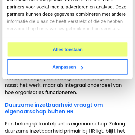
acties. Leidinggevenden zijn verantwoordelijk voor
partners voor social media, adverteren en analyse. Deze
opvolging en worden hier ook op beoordeeld.
partners kunnen deze gegevens combineren met andere
Dit betekent dat teams continu bijsturen op
informatie die u aan ze heeft verstrekt of die ze hebben
werkdruk, samenwerking en ontwikkeling. Data
verzameld op basis van uw gebruik van hun services.
wordt gebruikt om gesprekken te voeren, keuzes te
maken en interventies in te zetten. Niet één keer per
Alles toestaan
jaar, maar doorlopend.
Wat dit voorbeeld laat zien, is dat duurzame
Aanpassen
inzetbaarheid pas echt werkt als het onderdeel
wordt van dagelijkse sturing. Niet als programma
naast het werk, maar als integraal onderdeel van
hoe organisaties functioneren.
Duurzame inzetbaarheid vraagt om
eigenaarschap buiten HR
Een belangrijk kantelpunt is eigenaarschap. Zolang
duurzame inzetbaarheid primair bij HR ligt, blijft het