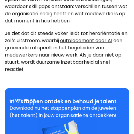
waardoor skill gaps ontstaan: verschillen tussen wat
de organisatie nodig heeft en wat medewerkers op
dat moment in huis hebben.
Je ziet dat dit steeds vaker leidt tot heroriëntatie en
zelfs uitstroom, waarbij
outplacement door AI
een
groeiende rol speelt in het begeleiden van
medewerkers naar nieuw werk. Als je daar niet op
stuurt, wordt duurzame inzetbaarheid al snel
reactief.
STAPPENPLAN
In 4 stappen ontdek en behoud je talent
Download nu het stappenplan om de juwelen
(het talent) in jouw organisatie te ontdekken!