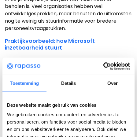
behalen is. Veel organisaties hebben wel
ontwikkelgesprekken, maar benutten de uitkomsten
nog te weinig als stuurinformatie voor bredere
personeelsvraagstukken.
Praktijkvoorbeeld: hoe Microsoft
inzetbaarheid stuurt
Een organisatie die laat zien hoe dit er in de praktijk
uitziet, is Microsoft. Met hun
Employee Thriving
Model
sturen zij actief op drie factoren: energie,
focus en welzijn. Maar het verschil zit niet in de
Toestemming
Details
Over
thema’s. Het verschil zit in de manier van
organiseren en sturen.
Deze website maakt gebruik van cookies
Microsoft maakt deze factoren continu meetbaar
We gebruiken cookies om content en advertenties te
en koppelt ze direct aan performance, leiderschap
personaliseren, om functies voor social media te bieden
en teamontwikkeling. Inzichten blijven niet hangen in
en om ons websiteverkeer te analyseren. Ook delen we
dashboards, maar worden vertaald naar concrete
informatie over uw gebruik van onze site met onze