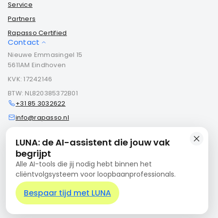
Service
Partners
Rapasso Certified
Contact
Nieuwe Emmasingel 15
5611AM Eindhoven
KVK: 17242146
BTW: NL820385372B01
+31 85 3032622
info@rapasso.nl
Contact
LUNA: de AI-assistent die jouw vak
begrijpt
Alle AI-tools die jij nodig hebt binnen het
Algemene voorwaarden
cliëntvolgsysteem voor loopbaanprofessionals.
Privacyverklaring
Cookiebeleid
Informatiebeveiligingsbeleid
Bespaar tijd met LUNA
Kwetsbaarheid melden
© 2026 Rapasso - Alle rechten voorbehouden