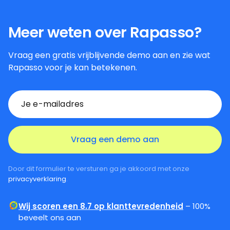
Meer weten over Rapasso?
Vraag een gratis vrijblijvende demo aan en zie wat
Rapasso voor je kan betekenen.
Door dit formulier te versturen ga je akkoord met onze
privacyverklaring
.
Wij scoren een 8.7 op klanttevredenheid
– 100%
beveelt ons aan