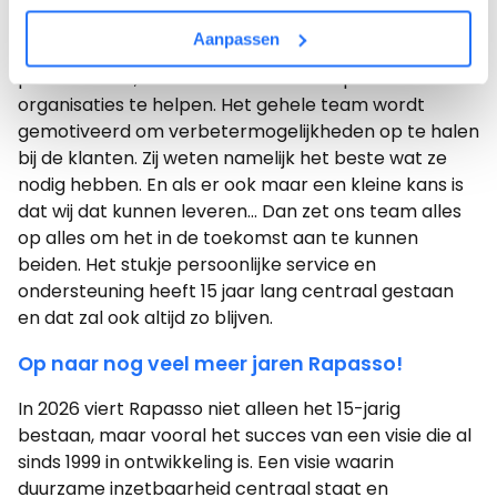
De missie van Siegfried en Henk wordt anno 2026
Aanpassen
vertolkt door een team van meer dan 15 gedreven
professionals, allemaal met dezelfde passie om
organisaties te helpen. Het gehele team wordt
gemotiveerd om verbetermogelijkheden op te halen
bij de klanten. Zij weten namelijk het beste wat ze
nodig hebben. En als er ook maar een kleine kans is
dat wij dat kunnen leveren… Dan zet ons team alles
op alles om het in de toekomst aan te kunnen
beiden. Het stukje persoonlijke service en
ondersteuning heeft 15 jaar lang centraal gestaan
en dat zal ook altijd zo blijven.
Op naar nog veel meer jaren Rapasso!
In 2026 viert Rapasso niet alleen het 15-jarig
bestaan, maar vooral het succes van een visie die al
sinds 1999 in ontwikkeling is. Een visie waarin
duurzame inzetbaarheid centraal staat en