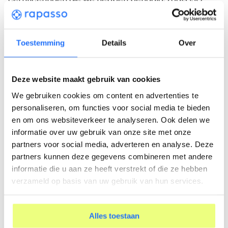
27001, ISO 9001 en NEN 7510. Privacy is daarmee een
echte kernwaarde van Rapasso.
Toestemming
Details
Over
Het systeem werkt voor de professional, niet
andersom
De kern van 15 jaar Rapasso? Altijd blijven zoeken
Deze website maakt gebruik van cookies
naar hoe het beter kan. Voor de
We gebruiken cookies om content en advertenties te
loopbaanprofessional, voor de organisatie, maar
personaliseren, om functies voor social media te bieden
vooral voor de personen die worden begeleid op of
en om ons websiteverkeer te analyseren. Ook delen we
naar de arbeidsmarkt. Om dit mogelijk te maken,
informatie over uw gebruik van onze site met onze
werkt het systeem altijd vóór de professional. Het
partners voor social media, adverteren en analyse. Deze
ondersteunt waar het kan, herinnert wanneer nodig,
partners kunnen deze gegevens combineren met andere
vermindert fouten en verhoogt de efficiëntie. Zo blijft
informatie die u aan ze heeft verstrekt of die ze hebben
er zoveel mogelijk tijd over voor de echte
verzameld op basis van uw gebruik van hun services.
persoonlijke begeleiding.
Rapasso wordt inmiddels gedragen door een
Alles toestaan
compleet team