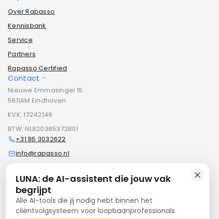
Over Rapasso
Kennisbank
Service
Partners
Rapasso Certified
Contact
Nieuwe Emmasingel 15
5611AM Eindhoven
KVK: 17242146
BTW: NL820385372B01
+31 85 3032622
info@rapasso.nl
Contact
LUNA: de AI-assistent die jouw vak
begrijpt
Alle AI-tools die jij nodig hebt binnen het
Algemene voorwaarden
cliëntvolgsysteem voor loopbaanprofessionals.
Privacyverklaring
Cookiebeleid