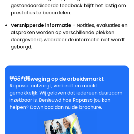
gestandaardiseerde feedback blijft het lastig om
prestaties te beoordelen.
Versnipperde informatie
– Notities, evaluaties en
afspraken worden op verschillende plekken
doorgevoerd, waardoor de informatie niet wordt
geborgd.
BROCHURE
Voor beweging op de arbeidsmarkt
Rapasso ontzorgt, verbindt en maakt
gemakkelijk. Wij geloven dat iedereen duurzaam
inzetbaar is. Benieuwd hoe Rapasso jou kan
helpen? Download dan nu de brochure.