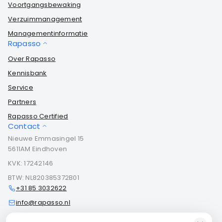
Voortgangsbewaking
Verzuimmanagement
Managementinformatie
Rapasso
Over Rapasso
Kennisbank
Service
Partners
Rapasso Certified
Contact
Nieuwe Emmasingel 15
5611AM Eindhoven
KVK: 17242146
BTW: NL820385372B01
+31 85 3032622
info@rapasso.nl
Contact