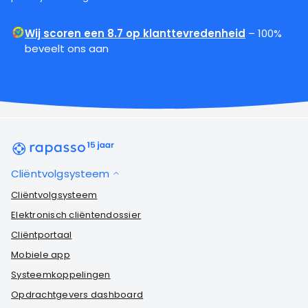
Wij scoren een 8.7 op klanttevredenheid
– 100%
beveelt ons aan
Cliëntvolgsysteem
Cliëntvolgsysteem
Elektronisch cliëntendossier
Cliëntportaal
Mobiele app
Systeemkoppelingen
Opdrachtgevers dashboard