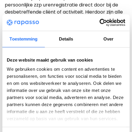
persoonlijke zzp urenregistratie direct door bij de
desbetreffende cliënt of activiteit. Hierdoor zijn alle
gegevens automatisch beschikbaar voor de
organisatie. Geen losse Excel-bestanden of e-mails
meer, maar een transparant overzicht waarin
Toestemming
Details
Over
iedereen werkt met dezelfde actuele informatie.
Dankzij handige overzichten zie je direct de
urenverantwoording van zzp’ers voor een specifiek
Deze website maakt gebruik van cookies
traject en hoe de voortgang eruitziet. Dit scheelt
niet alleen tijd, maar zorgt er ook voor dat
We gebruiken cookies om content en advertenties te
beslissingen genomen kunnen worden op basis van
personaliseren, om functies voor social media te bieden
betrouwbare data. Zo haal je de controle over de
en om ons websiteverkeer te analyseren. Ook delen we
inzet en kosten weer terug naar de organisatie en
informatie over uw gebruik van onze site met onze
kun je toch de flexibiliteit van zzp’ers blijven
partners voor social media, adverteren en analyse. Deze
benutten.
partners kunnen deze gegevens combineren met andere
informatie die u aan ze heeft verstrekt of die ze hebben
Kwaliteit bewaken met data en feedback
verzameld op basis van uw gebruik van hun services.
Naast de zzp urenregistratie, geeft Rapasso ook