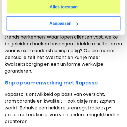
inzicht in de uitgevoerde werkzaamheden, data en
Alles toestaan
feedback. Hierdoor wordt het eenvoudiger om
cliënttevredenheid te meten en onderzoeken. Maar
ook het inzicht in de prestaties per traject of zzp’er
Aanpassen
groeit. Met de beschikbare data kun je namelijk
trends herkennen: Waar lopen cliënten vast, welke
begeleiders boeken bovengemiddelde resultaten en
waar is extra ondersteuning nodig? Op die manier
behoud je zelf het overzicht en kun je meer
kwaliteitsborging en een uniforme werkwijze
garanderen.
Grip op samenwerking met Rapasso
Rapasso is ontwikkeld op basis van overzicht,
transparantie en kwaliteit – ook als je met zzp’ers
werkt. Behalve een heldere urenregistratie zzp-
proof maken, kun je van vele andere mogelijkheden
profiteren: