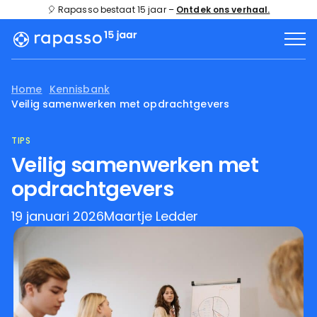
🎈 Rapasso bestaat 15 jaar –
Ontdek ons verhaal.
Home
Kennisbank
Veilig samenwerken met opdrachtgevers
TIPS
Veilig samenwerken met
opdrachtgevers
19 januari 2026
Maartje Ledder