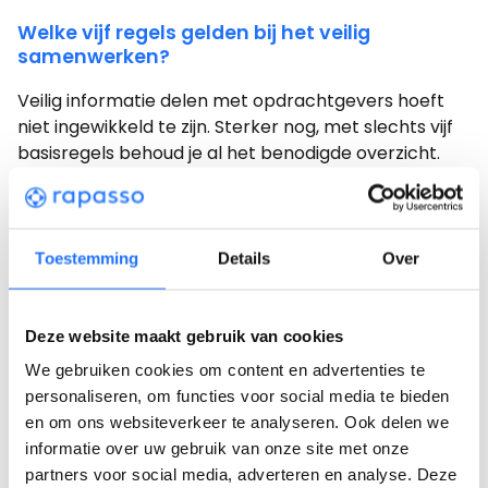
Welke vijf regels gelden bij het veilig
samenwerken?
Veilig informatie delen met opdrachtgevers hoeft
niet ingewikkeld te zijn. Sterker nog, met slechts vijf
basisregels behoud je al het benodigde overzicht.
Door onderstaande regels toe te passen, kun je niet
alleen veilig vertrouwelijke informatie delen, maar
ontstaat er ook een werkwijze die voor alle
betrokkenen een stuk prettiger is.
Toestemming
Details
Over
Werk vanuit één centrale plek
Deze website maakt gebruik van cookies
Zorg dat alle betrokkenen weten waar informatie
We gebruiken cookies om content en advertenties te
staat en waar ze moeten werken.
personaliseren, om functies voor social media te bieden
Leg informatie één keer vast
en om ons websiteverkeer te analyseren. Ook delen we
informatie over uw gebruik van onze site met onze
Voorkom dubbele invoer en meerdere versies van
partners voor social media, adverteren en analyse. Deze