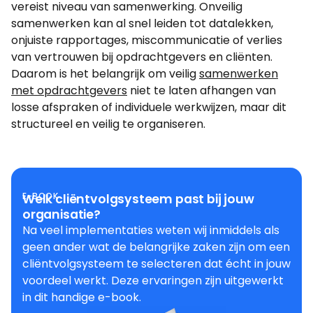
vereist niveau van samenwerking. Onveilig
samenwerken kan al snel leiden tot datalekken,
onjuiste rapportages, miscommunicatie of verlies
van vertrouwen bij opdrachtgevers en cliënten.
Daarom is het belangrijk om veilig
samenwerken
met opdrachtgevers
niet te laten afhangen van
losse afspraken of individuele werkwijzen, maar dit
structureel en veilig te organiseren.
E-BOOK
Welk cliëntvolgsysteem past bij jouw
organisatie?
Na veel implementaties weten wij inmiddels als
geen ander wat de belangrijke zaken zijn om een
cliëntvolgsysteem te selecteren dat écht in jouw
voordeel werkt. Deze ervaringen zijn uitgewerkt
in dit handige e-book.