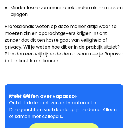
Minder losse communicatiekanalen als e-mails en
bijlagen
Professionals weten op deze manier altijd waar ze
moeten zijn en opdrachtgevers krijgen inzicht
zonder dat dit ten koste gaat van veiligheid of
privacy. Wil je weten hoe dit er in de praktijk uitziet?
Plan dan een vrijblijvende demo
waarmee je Rapasso
beter kunt leren kennen.
ONLINE DEMO
Meer weten over Rapasso?
Ontdek de kracht van online interactie!
Doelgericht en snel doorloop je de demo. Alleen,
of samen met collega’s.