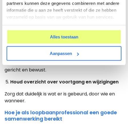
dezelfde gegevens.
partners kunnen deze gegevens combineren met andere
informatie die u aan ze heeft verstrekt of die ze hebben
Gebruik altijd de meest actuele informatie
verzameld op basis van uw gebruik van hun services.
Werk met live gegevens in plaats van gekopieerde
documenten of bijlagen.
Alles toestaan
Deel alleen wat relevant is voor de
opdrachtgever
Aanpassen
Niet iedereen hoeft alles te zien. Deel informatie
gericht en bewust.
Houd overzicht over voortgang en wijzigingen
Zorg dat duidelijk is wat er is gebeurd, door wie en
wanneer.
Hoe je als loopbaanprofessional een goede
samenwerking bereikt