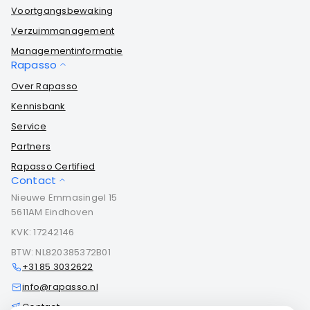
Voortgangsbewaking
Verzuimmanagement
Managementinformatie
Rapasso
Over Rapasso
Kennisbank
Service
Partners
Rapasso Certified
Contact
Nieuwe Emmasingel 15
5611AM Eindhoven
KVK: 17242146
BTW: NL820385372B01
+31 85 3032622
info@rapasso.nl
Contact