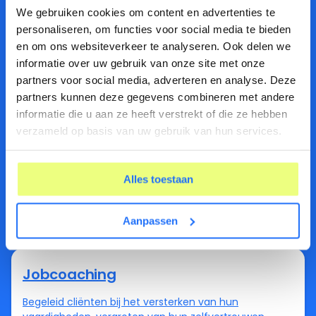
We gebruiken cookies om content en advertenties te
Ondersteun cliënten bij hun eerste stappen richting
personaliseren, om functies voor social media te bieden
deelname aan de arbeidsmarkt. In Rapasso leg je
en om ons websiteverkeer te analyseren. Ook delen we
eenvoudig interventies vast, zoals
informatie over uw gebruik van onze site met onze
participatiebevordering of scholing, inclusief re-
partners voor social media, adverteren en analyse. Deze
integratieplan, voortgang en afronding.
partners kunnen deze gegevens combineren met andere
informatie die u aan ze heeft verstrekt of die ze hebben
verzameld op basis van uw gebruik van hun services.
Werkfit Maken
Help cliënten hun werkvermogen en
sollicitatievaardigheden te versterken. Met Rapasso
Alles toestaan
helpt je het hele traject overzichtelijk te
registreren: van aanmelding tot nazorg, inclusief
Aanpassen
activiteiten, doelen en rapportages.
Jobcoaching
Begeleid cliënten bij het versterken van hun