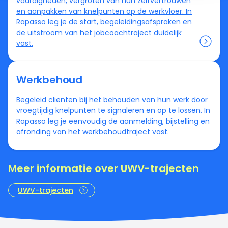
vaardigheden, vergroten van hun zelfvertrouwen
en aanpakken van knelpunten op de werkvloer. In
Rapasso leg je de start, begeleidingsafspraken en
de uitstroom van het jobcoachtraject duidelijk
vast.
Werkbehoud
Begeleid cliënten bij het behouden van hun werk door
vroegtijdig knelpunten te signaleren en op te lossen. In
Rapasso leg je eenvoudig de aanmelding, bijstelling en
afronding van het werkbehoudtraject vast.
Meer informatie over UWV-trajecten
UWV-trajecten