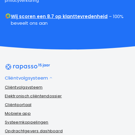
privacyverklaring
.
Wij scoren een 8.7 op klanttevredenheid
– 100%
beveelt ons aan
Cliëntvolgsysteem
Cliëntvolgsysteem
Elektronisch cliëntendossier
Cliëntportaal
Mobiele app
Systeemkoppelingen
Opdrachtgevers dashboard