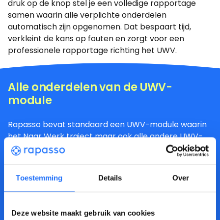
druk op de knop stel je een volledige rapportage
samen waarin alle verplichte onderdelen
automatisch zijn opgenomen. Dat bespaart tijd,
verkleint de kans op fouten en zorgt voor een
professionele rapportage richting het UWV.
Alle onderdelen van de UWV-
module
Rapasso bevat standaard een UWV-module waarin
het Naar Werk traject maar ook alle andere UWV-
trajecten zijn opgenomen. Je vindt hier alles wat je
nodig hebt om de trajecten te registreren,
monitoren en rapporteren, volledig conform de
Toestemming
Details
Over
eisen van het UWV.
Deze website maakt gebruik van cookies
Modulaire dienstverlening