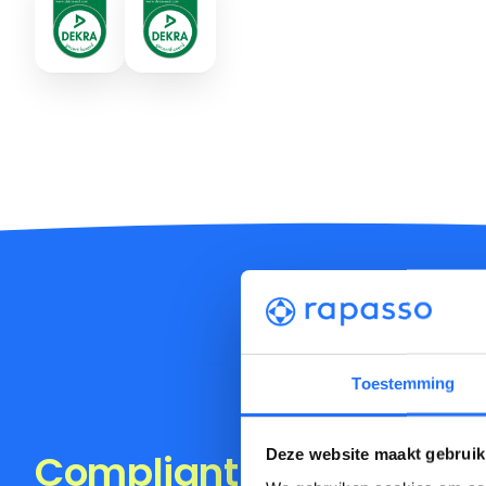
Toestemming
Compliant werken zon
Deze website maakt gebruik