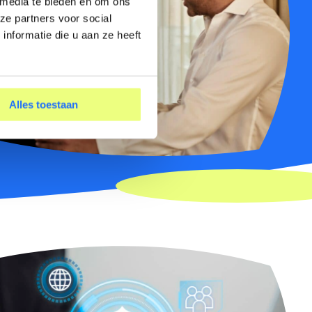
 media te bieden en om ons
ze partners voor social
nformatie die u aan ze heeft
Alles toestaan