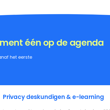
oment één op de agenda
naf het eerste
Privacy deskundigen & e-learning