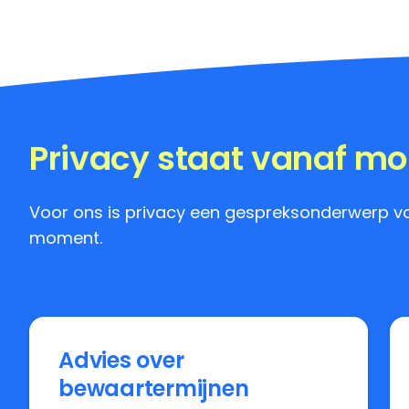
Privacy staat vanaf m
Voor ons is privacy een gespreksonderwerp va
moment.
Advies over
bewaartermijnen