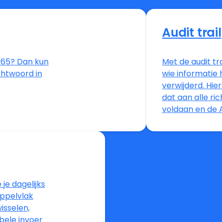
Audit trail
e365? Dan kun
Met de audit tr
chtwoord in
wie informatie 
verwijderd. H
dat aan alle ri
voldaan en de 
je dagelijks
oppelvlak
isselen,
bele invoer