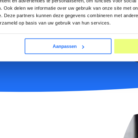
ent en advertenties te personaliseren, om functies voor social
. Ook delen we informatie over uw gebruik van onze site met on
e. Deze partners kunnen deze gegevens combineren met andere i
tsingen of rapportages: Rapasso helpt je
erzameld op basis van uw gebruik van hun services.
 regelgeving. Wij zorgen voor een solide
e. Samen zorgen we ervoor dat jouw
Aanpassen