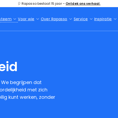
🎈 Rapasso bestaat 15 jaar –
Ontdek ons verhaal.
ysteem
Voor wie
Over Rapasso
Service
Inspiratie
eid
. We begrijpen dat
delijkheid met zich
ilig kunt werken, zonder