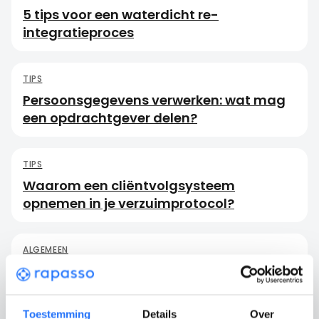
5 tips voor een waterdicht re-
integratieproces
TIPS
Persoonsgegevens verwerken: wat mag
een opdrachtgever delen?
TIPS
Waarom een cliëntvolgsysteem
opnemen in je verzuimprotocol?
ALGEMEEN
Trots op onze klanten tijdens de Week
van de Loopbaan 2025
Toestemming
Details
Over