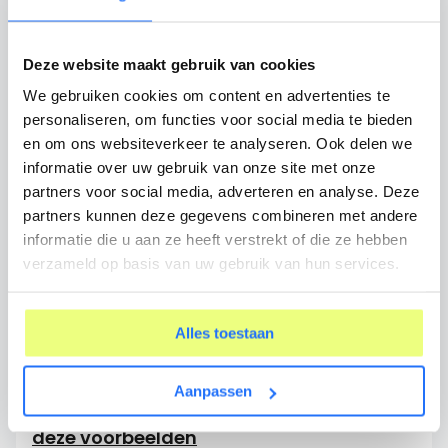
TIPS
Hoe lang moet een cliëntendossier
Deze website maakt gebruik van cookies
bewaard worden?
We gebruiken cookies om content en advertenties te
personaliseren, om functies voor social media te bieden
TIPS
en om ons websiteverkeer te analyseren. Ook delen we
informatie over uw gebruik van onze site met onze
Efficiënter werken als organisatie? Zo
partners voor social media, adverteren en analyse. Deze
pak je dat slim aan.
partners kunnen deze gegevens combineren met andere
informatie die u aan ze heeft verstrekt of die ze hebben
TIPS
verzameld op basis van uw gebruik van hun services.
Wat staat er in een elektronisch
cliëntendossier?
Alles toestaan
DUURZAME INZETBAARHEID
Aanpassen
Realiseer duurzame inzetbaarheid met
deze voorbeelden