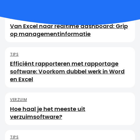
MANAGEMENTINFORMATIE
Van Excel naar realtime dashboard: Grip
op managementinformatie
TIPS
Efficiënt rapporteren met rapportage
software: Voorkom dubbel werk in Word
en Excel
VERZUIM
Hoe haal je het meeste uit
verzuimsoftware?
TIPS