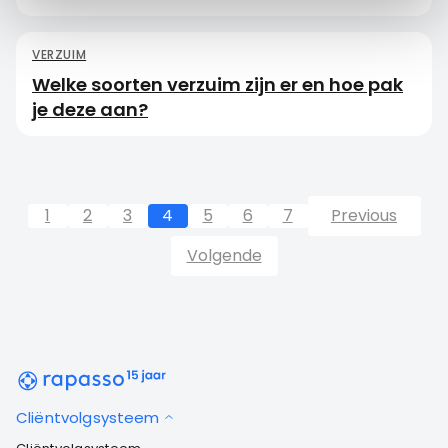
VERZUIM
Welke soorten verzuim zijn er en hoe pak
je deze aan?
1
2
3
4
5
6
7
Previous
Volgende
Cliëntvolgsysteem