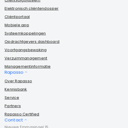
Cliëntvolgsysteem
Elektronisch cliëntendossier
Cliëntportaal
Mobiele app
Systeemkoppelingen
Opdrachtgevers dashboard
Voortgangsbewaking
Verzuimmanagement
Managementinformatie
Rapasso
Over Rapasso
Kennisbank
Service
Partners
Rapasso Certified
Contact
Nieuwe Emmasingel 15