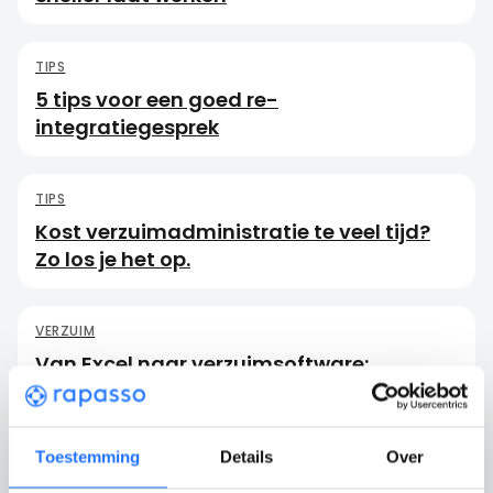
TIPS
5 tips voor een goed re-
integratiegesprek
TIPS
Kost verzuimadministratie te veel tijd?
Zo los je het op.
VERZUIM
Van Excel naar verzuimsoftware:
Efficiënter werken
Toestemming
Details
Over
NIEUWS