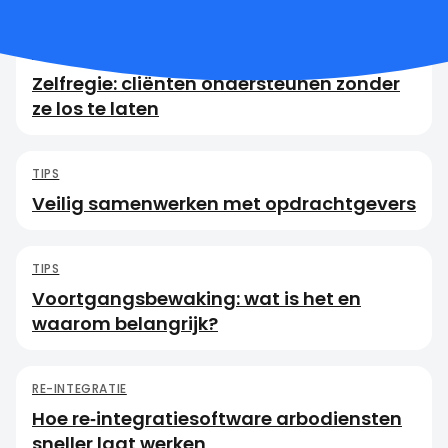
TIPS
Zelfregie: cliënten ondersteunen zonder
ze los te laten
TIPS
Veilig samenwerken met opdrachtgevers
TIPS
Voortgangsbewaking: wat is het en
waarom belangrijk?
RE-INTEGRATIE
Hoe re‑integratiesoftware arbodiensten
sneller laat werken