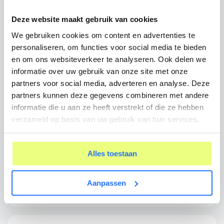
De impact van de Cyberbeveiligingswet
op jouw organisatie
Deze website maakt gebruik van cookies
We gebruiken cookies om content en advertenties te
TIPS
personaliseren, om functies voor social media te bieden
en om ons websiteverkeer te analyseren. Ook delen we
5 fouten bij verzuimregistratie (en hoe
informatie over uw gebruik van onze site met onze
software dit voorkomt)
partners voor social media, adverteren en analyse. Deze
partners kunnen deze gegevens combineren met andere
VERZUIM
informatie die u aan ze heeft verstrekt of die ze hebben
verzameld op basis van uw gebruik van hun services.
Verzuimregistratie software: De basis
van re-integratiebegeleiding
Alles toestaan
TIPS
Grip houden op zzp’ers? Zo krijg je inzicht
Aanpassen
in uren en kwaliteit.