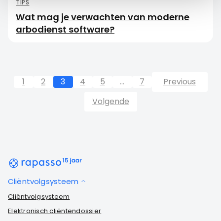
TIPS
Wat mag je verwachten van moderne
arbodienst software?
1
2
3
4
5
…
7
Previous
Volgende
Cliëntvolgsysteem
Cliëntvolgsysteem
Elektronisch cliëntendossier