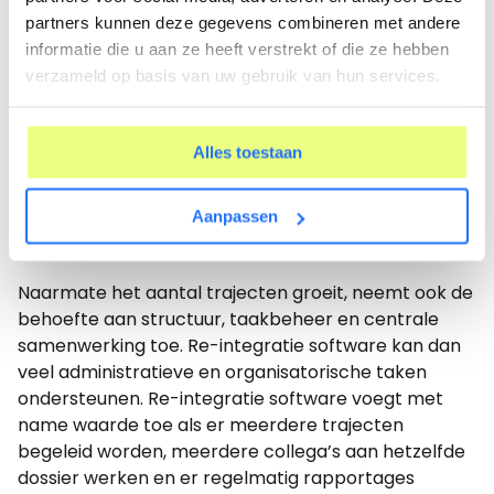
verantwoording af te leggen, rapportages op te
partners kunnen deze gegevens combineren met andere
stellen en samen te werken met collega’s of externe
informatie die u aan ze heeft verstrekt of die ze hebben
partijen. Verder bewaakt de casemanager de
verzameld op basis van uw gebruik van hun services.
uitvoering van het plan van aanpak en eventuele
overdrachten. Bij meerdere trajecten tegelijk vraagt
dit om een gestructureerde werkwijze en een goed
Alles toestaan
georganiseerd systeem.
Aanpassen
Wanneer helpt re-integratie software bij
overzicht?
Naarmate het aantal trajecten groeit, neemt ook de
behoefte aan structuur, taakbeheer en centrale
samenwerking toe. Re-integratie software kan dan
veel administratieve en organisatorische taken
ondersteunen. Re-integratie software voegt met
name waarde toe als er meerdere trajecten
begeleid worden, meerdere collega’s aan hetzelfde
dossier werken en er regelmatig rapportages