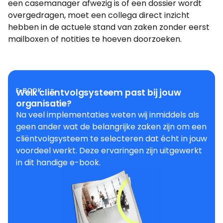
een casemanager afwezig is of een dossier wordt
overgedragen, moet een collega direct inzicht
hebben in de actuele stand van zaken zonder eerst
mailboxen of notities te hoeven doorzoeken.
E-BOOK
Welk cliëntvolgsysteem past bij jouw
organisatie?
Na veel implementaties weten wij inmiddels als
geen ander wat de belangrijke zaken zijn om een
cliëntvolgsysteem te selecteren dat écht in jouw
voordeel werkt. Deze ervaringen zijn uitgewerkt
in dit handige e-book.