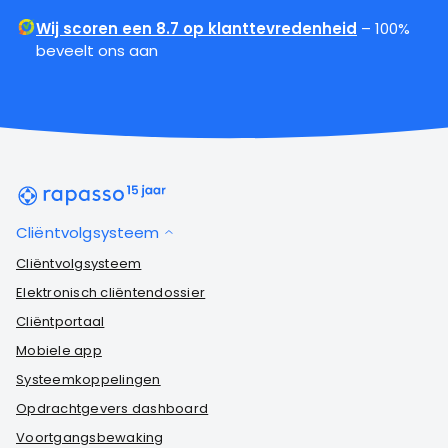
Wij scoren een 8.7 op klanttevredenheid
– 100%
beveelt ons aan
Cliëntvolgsysteem
Cliëntvolgsysteem
Elektronisch cliëntendossier
Cliëntportaal
Mobiele app
Systeemkoppelingen
Opdrachtgevers dashboard
Voortgangsbewaking