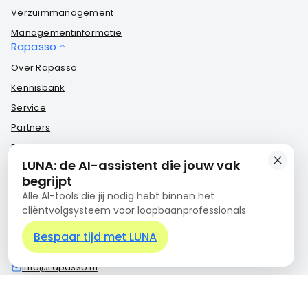
Verzuimmanagement
Managementinformatie
Rapasso
Over Rapasso
Kennisbank
Service
Partners
Rapasso Certified
Contact
LUNA: de AI-assistent die jouw vak
Nieuwe Emmasingel 15
begrijpt
5611AM Eindhoven
Alle AI-tools die jij nodig hebt binnen het
cliëntvolgsysteem voor loopbaanprofessionals.
KVK: 17242146
BTW: NL820385372B01
Bespaar tijd met LUNA
+31 85 3032622
info@rapasso.nl
Contact