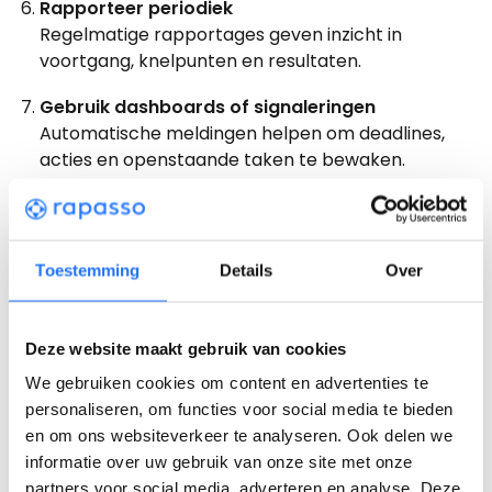
Rapporteer periodiek
Regelmatige rapportages geven inzicht in
voortgang, knelpunten en resultaten.
Gebruik dashboards of signaleringen
Automatische meldingen helpen om deadlines,
acties en openstaande taken te bewaken.
Wat is de rol van de casemanager in het re-
integratietraject?
Toestemming
Details
Over
De casemanager heeft, zeker wanneer meerdere
trajecten lopen, een centrale rol in de regie van het
traject. De casemanager bewaakt het overzicht,
Deze website maakt gebruik van cookies
legt afspraken vast en onderhoudt contact met alle
betrokken partijen. Daarnaast behoort de
We gebruiken cookies om content en advertenties te
voortgang bewaken, acties opvolgen en problemen
personaliseren, om functies voor social media te bieden
signaleren ook tot de taken van de casemanager.
en om ons websiteverkeer te analyseren. Ook delen we
Hierbij hoort ook het dossierbeheer. Een volledig en
informatie over uw gebruik van onze site met onze
actueel dossier maakt het eenvoudiger om
partners voor social media, adverteren en analyse. Deze