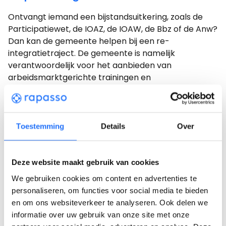
Ontvangt iemand een bijstandsuitkering, zoals de
Participatiewet, de IOAZ, de IOAW, de Bbz of de Anw?
Dan kan de gemeente helpen bij een re-
integratietraject. De gemeente is namelijk
verantwoordelijk voor het aanbieden van
arbeidsmarktgerichte trainingen en
sollicitatietrainingen. Maar ook het beschikbaar
stellen van stageplekken en banen vanuit lokale
samenwerkingen met sociale ontwikkelbedrijven
behoort tot de taken van de gemeente.
Toestemming
Details
Over
Hulp van een re-integratiecoach
Deze website maakt gebruik van cookies
Re-integratiecoaches, zowel binnen bedrijven als bij
We gebruiken cookies om content en advertenties te
externe re-integratiebedrijven, bieden individuele
personaliseren, om functies voor social media te bieden
begeleiding en ondersteuning tijdens het gehele
en om ons websiteverkeer te analyseren. Ook delen we
traject. Ze helpen bij het opstellen van re-
informatie over uw gebruik van onze site met onze
integratieplannen, bieden psychosociale