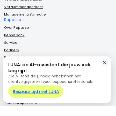
Verzuimmanagement
Managementinformatie
Rapasso
Over Rapasso
Kennisbank
Service
Partners
Rapasso Certified
Contact
LUNA: de AI-assistent die jouw vak
Nieuwe Emmasingel 15
begrijpt
5611AM Eindhoven
Alle AI-tools die jij nodig hebt binnen het
cliëntvolgsysteem voor loopbaanprofessionals.
KVK: 17242146
BTW: NL820385372B01
Bespaar tijd met LUNA
+31 85 3032622
info@rapasso.nl
Contact