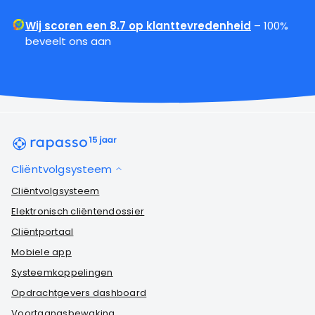
Wij scoren een 8.7 op klanttevredenheid
– 100%
beveelt ons aan
Cliëntvolgsysteem
Cliëntvolgsysteem
Elektronisch cliëntendossier
Cliëntportaal
Mobiele app
Systeemkoppelingen
Opdrachtgevers dashboard
Voortgangsbewaking