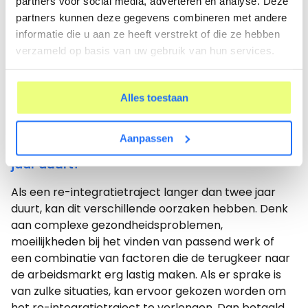
partners voor social media, adverteren en analyse. Deze
ondersteuning, begeleiden bij het zoeken naar werk
partners kunnen deze gegevens combineren met andere
en kunnen advies geven over
informatie die u aan ze heeft verstrekt of die ze hebben
opleidingsmogelijkheden of loopbaanontwikkeling.
verzameld op basis van uw gebruik van hun services.
Hun rol is vaak gericht op het motiveren en
ondersteunen van de persoon in kwestie tijdens het
re-integratieproces. Een re-integratiecoach zal dan
Alles toestaan
ook naar de persoonlijke wensen en mogelijkheden
kijken om tot een duurzame re-integratie te komen.
Aanpassen
Wat als een re-integratietraject langer dan 2
jaar duurt?
Als een re-integratietraject langer dan twee jaar
duurt, kan dit verschillende oorzaken hebben. Denk
aan complexe gezondheidsproblemen,
moeilijkheden bij het vinden van passend werk of
een combinatie van factoren die de terugkeer naar
de arbeidsmarkt erg lastig maken. Als er sprake is
van zulke situaties, kan ervoor gekozen worden om
het re-integratietraject te verlengen. Dan betaald