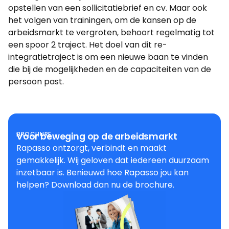
opstellen van een sollicitatiebrief en cv. Maar ook
het volgen van trainingen, om de kansen op de
arbeidsmarkt te vergroten, behoort regelmatig tot
een spoor 2 traject. Het doel van dit re-
integratietraject is om een nieuwe baan te vinden
die bij de mogelijkheden en de capaciteiten van de
persoon past.
BROCHURE
Voor beweging op de arbeidsmarkt
Rapasso ontzorgt, verbindt en maakt
gemakkelijk. Wij geloven dat iedereen duurzaam
inzetbaar is. Benieuwd hoe Rapasso jou kan
helpen? Download dan nu de brochure.