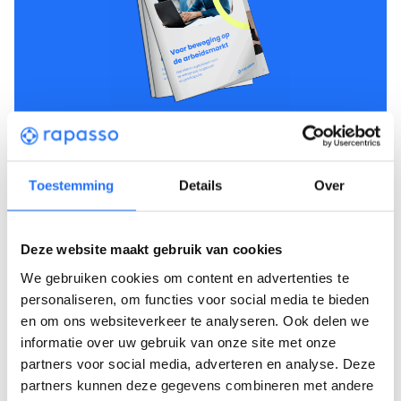
Download de brochure
Toestemming
Details
Over
Resultaten Naar Werk traject
Deze website maakt gebruik van cookies
Naar Werk biedt mensen de mogelijkheid zichzelf te
We gebruiken cookies om content en advertenties te
ontwikkelen en klaar te stomen voor de
personaliseren, om functies voor social media te bieden
arbeidsmarkt. Het creëren van de juiste houding
en om ons websiteverkeer te analyseren. Ook delen we
tijdens het sollicitatieproces is hierbij een belangrijk
informatie over uw gebruik van onze site met onze
onderdeel. Daarnaast laat het
Naar Werk
traject
partners voor social media, adverteren en analyse. Deze
mogelijkheden zien in plaats van kansen die niet
partners kunnen deze gegevens combineren met andere
meer bij de persoonlijke situatie passen. Hierdoor