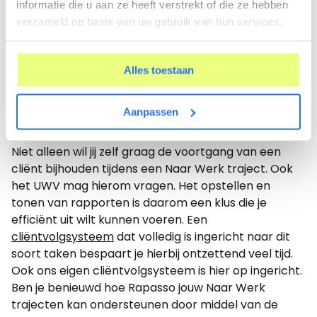
informatie die u aan ze heeft verstrekt of die ze hebben
krijgt de cliënt nieuwe inzichten en ontdekt hij/zij wat
verzameld op basis van uw gebruik van hun services.
er allemaal nog wél kan. Door de cliënt te leren
kennen en de juiste werkgever te matchen aan deze
persoon is de basis gelegd voor een duurzame
Alles toestaan
relatie; het absolute doel van Naar Werk.
Naar Werk traject vastleggen in
Aanpassen
cliëntvolgsysteem
Niet alleen wil jij zelf graag de voortgang van een
cliënt bijhouden tijdens een Naar Werk traject. Ook
het UWV mag hierom vragen. Het opstellen en
tonen van rapporten is daarom een klus die je
efficiënt uit wilt kunnen voeren. Een
cliëntvolgsysteem
dat volledig is ingericht naar dit
soort taken bespaart je hierbij ontzettend veel tijd.
Ook ons eigen cliëntvolgsysteem is hier op ingericht.
Ben je benieuwd hoe Rapasso jouw Naar Werk
trajecten kan ondersteunen door middel van de