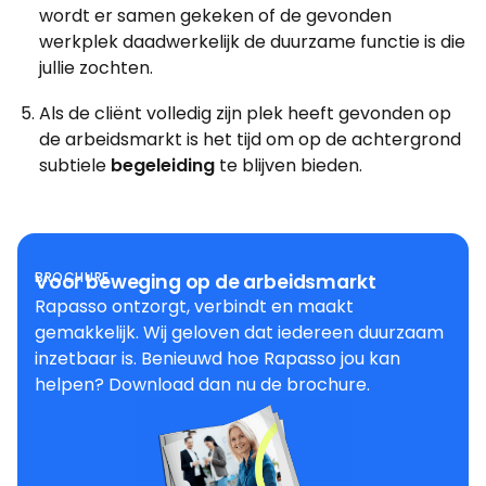
wordt er samen gekeken of de gevonden
werkplek daadwerkelijk de duurzame functie is die
jullie zochten.
Als de cliënt volledig zijn plek heeft gevonden op
de arbeidsmarkt is het tijd om op de achtergrond
subtiele
begeleiding
te blijven bieden.
BROCHURE
Voor beweging op de arbeidsmarkt
Rapasso ontzorgt, verbindt en maakt
gemakkelijk. Wij geloven dat iedereen duurzaam
inzetbaar is. Benieuwd hoe Rapasso jou kan
helpen? Download dan nu de brochure.